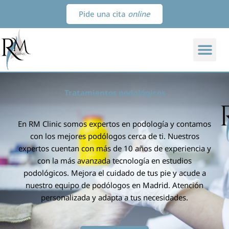
Ir
Pide una cita
online
al
contenido
Tratamientos podológicos
En RM Clinic somos expertos en podología y contamos
con los mejores podólogos cerca de ti. Nuestros
expertos cuentan con más de 10 años de experiencia y
con la más avanzada tecnología en estudios
podológicos. Mejora el cuidado de tus pie y acude a
nuestro equipo de podólogos en Madrid. Atención
personalizada y adapta a tus necesidades.