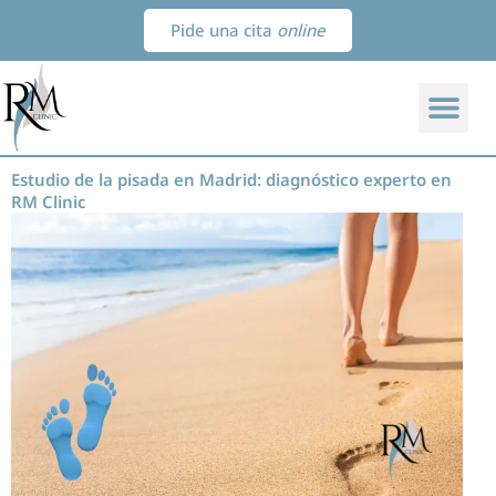
Ir
Pide una cita
online
al
contenido
Estudio de la pisada en Madrid: diagnóstico experto en
RM Clinic